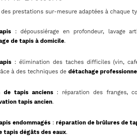
des prestations sur-mesure adaptées à chaque typ
apis
: dépoussiérage en profondeur, lavage arti
age de tapis à domicile
.
apis
: élimination des taches difficiles (vin, caf
râce à des techniques de
détachage professionne
n de tapis anciens
: réparation des franges, co
vation tapis ancien
.
tapis endommagés
:
réparation de brûlures de ta
e tapis dégâts des eaux
.