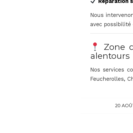
Réparation 
Nous interveno
avec possibilité
Zone d’
alentours
Nos services c
Feucherolles, Ch
20 AOÛ
/