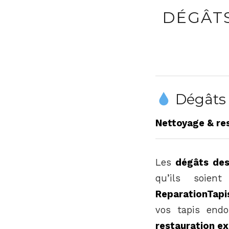
DÉGÂTS
Dégâts 
Nettoyage & re
Les
dégâts de
qu’ils soien
ReparationTapis
vos tapis en
restauration e