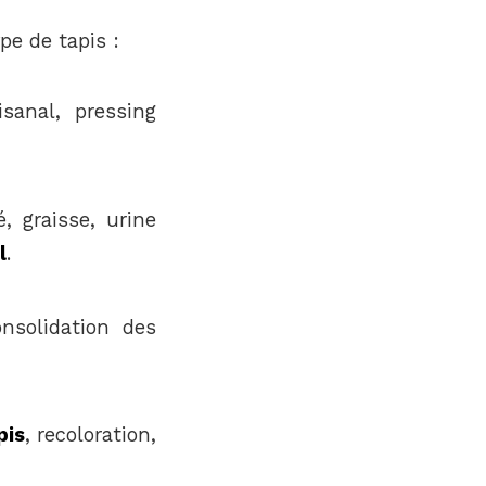
e de tapis :
sanal, pressing
é, graisse, urine
l
.
nsolidation des
pis
, recoloration,