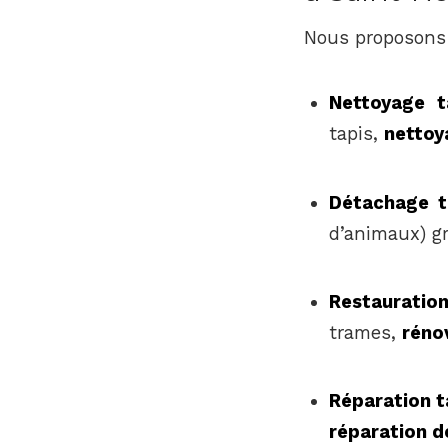
Nous proposons 
Nettoyage t
tapis,
nettoy
Détachage t
d’animaux) g
Restauratio
trames,
réno
Réparation 
réparation d