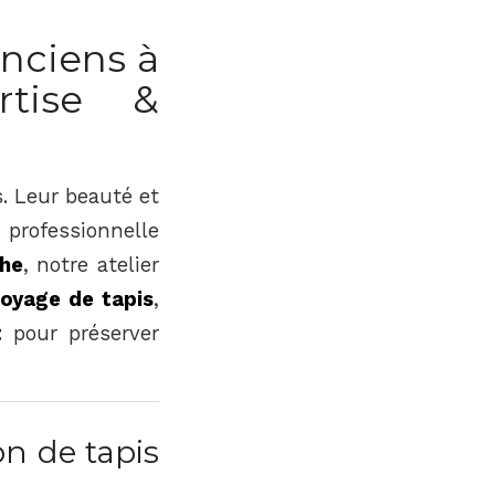
anciens à
rtise &
s. Leur beauté et
 professionnelle
he
, notre atelier
toyage de tapis
,
t
pour préserver
on de tapis