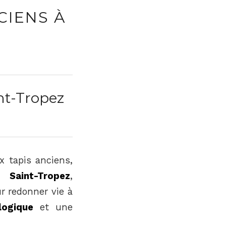
CIENS À
nt-Tropez
 tapis anciens,
 À
Saint-Tropez
,
r redonner vie à
logique
et une