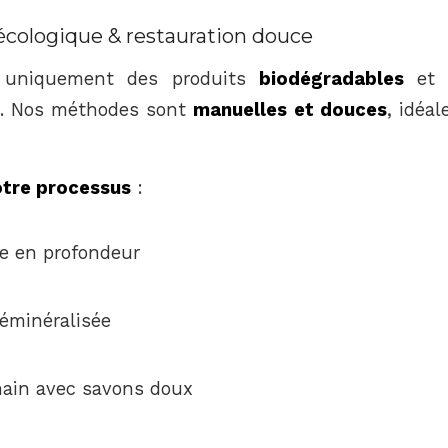
cologique & restauration douce
s uniquement des produits
biodégradables
et r
t. Nos méthodes sont
manuelles et douces
, idéal
otre processus
:
e en profondeur
déminéralisée
main avec savons doux