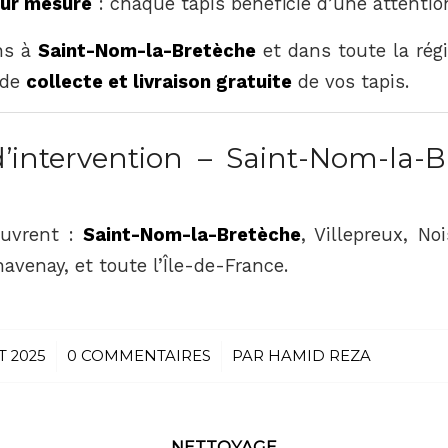
sur mesure
: chaque tapis bénéficie d’une attentio
ns à
Saint-Nom-la-Bretèche
et dans toute la régi
 de
collecte et livraison gratuite
de vos tapis.
intervention – Saint-Nom-la-B
ouvrent :
Saint-Nom-la-Bretèche
, Villepreux, Noi
avenay, et toute l’Île-de-France.
T 2025
0 COMMENTAIRES
/
PAR
HAMID REZA
NETTOYAGE