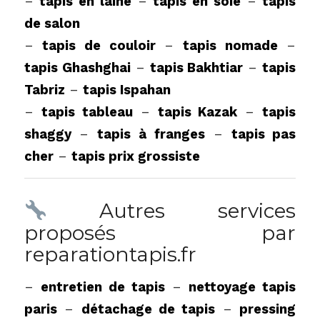
–
tapis en laine
–
tapis en soie
–
tapis
de salon
–
tapis de couloir
–
tapis nomade
–
tapis Ghashghai
–
tapis Bakhtiar
–
tapis
Tabriz
–
tapis Ispahan
–
tapis tableau
–
tapis Kazak
–
tapis
shaggy
–
tapis à franges
–
tapis pas
cher
–
tapis prix grossiste
Autres services
proposés par
reparationtapis.fr
–
entretien de tapis
–
nettoyage tapis
paris
–
détachage de tapis
–
pressing