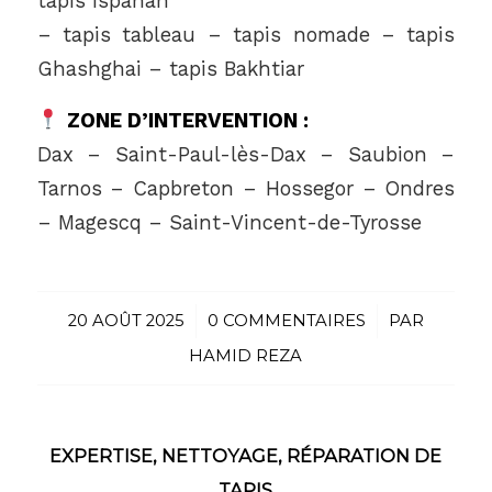
tapis Ispahan
– tapis tableau – tapis nomade – tapis
Ghashghai – tapis Bakhtiar
ZONE D’INTERVENTION :
Dax – Saint-Paul-lès-Dax – Saubion –
Tarnos – Capbreton – Hossegor – Ondres
– Magescq – Saint-Vincent-de-Tyrosse
20 AOÛT 2025
/
0 COMMENTAIRES
/
PAR
HAMID REZA
EXPERTISE
,
NETTOYAGE
,
RÉPARATION DE
TAPIS