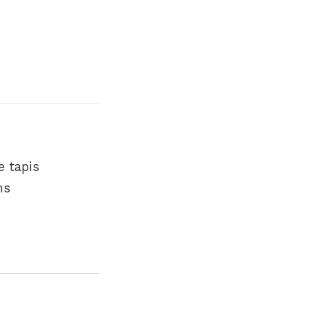
e tapis
ms