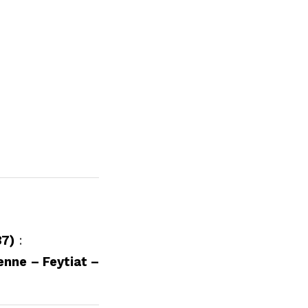
87)
:
enne – Feytiat –