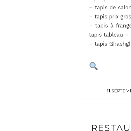
– tapis de salon
– tapis prix gro
– tapis à frang
tapis tableau –
– tapis Ghashgh
11 SEPTEM
RESTAU