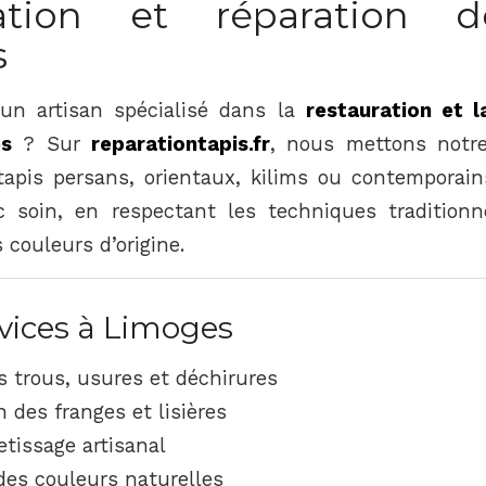
ration et réparation d
s
un artisan spécialisé dans la
restauration et l
es
? Sur
reparationtapis.fr
, nous mettons notre
tapis persans, orientaux, kilims ou contemporai
c soin, en respectant les techniques traditionne
s couleurs d’origine.
vices à Limoges
s trous, usures et déchirures
 des franges et lisières
etissage artisanal
des couleurs naturelles