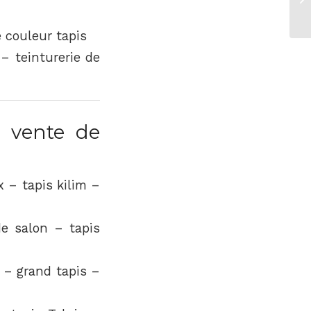
ta
e couleur tapis
 – teinturerie de
 vente de
x – tapis kilim –
e salon – tapis
r – grand tapis –