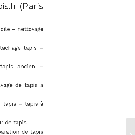
s.fr (Paris
icile – nettoyage
tachage tapis –
 tapis ancien –
avage de tapis à
n tapis – tapis à
ur de tapis
aration de tapis
Re