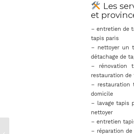
Les serv
et provinc
– entretien de t
tapis paris
– nettoyer un 
détachage de ta
– rénovation t
restauration de 
– restauration 
domicile
– lavage tapis p
nettoyer
– entretien tapi
– réparation de
restauration et réparation de tapis