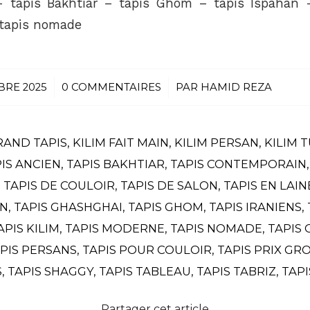
– tapis Bakhtiar – tapis Ghom – tapis Ispahan –
 tapis nomade
BRE 2025
/
0 COMMENTAIRES
/
PAR
HAMID REZA
RAND TAPIS
,
KILIM FAIT MAIN
,
KILIM PERSAN
,
KILIM 
IS ANCIEN
,
TAPIS BAKHTIAR
,
TAPIS CONTEMPORAIN
,
TAPIS DE COULOIR
,
TAPIS DE SALON
,
TAPIS EN LAIN
IN
,
TAPIS GHASHGHAI
,
TAPIS GHOM
,
TAPIS IRANIENS
,
APIS KILIM
,
TAPIS MODERNE
,
TAPIS NOMADE
,
TAPIS 
PIS PERSANS
,
TAPIS POUR COULOIR
,
TAPIS PRIX GR
S
,
TAPIS SHAGGY
,
TAPIS TABLEAU
,
TAPIS TABRIZ
,
TAPI
Partager cet article