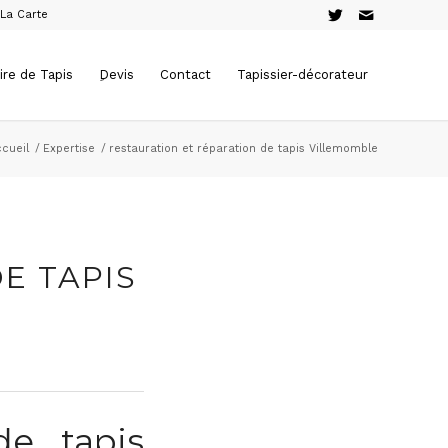
 La Carte
ire de Tapis
ِDevis
Contact
Tapissier-décorateur
cueil
/
Expertise
/
restauration et réparation de tapis Villemomble
E TAPIS
de tapis