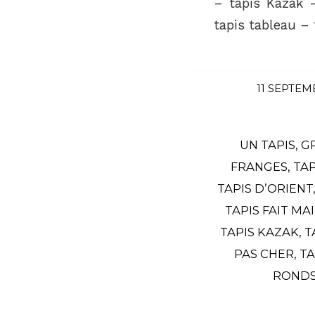
– tapis Kazak 
tapis tableau –
11 SEPTEM
UN TAPIS
,
G
FRANGES
,
TAP
TAPIS D’ORIENT
TAPIS FAIT MA
TAPIS KAZAK
,
T
PAS CHER
,
TA
ROND