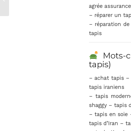
Limoges
agrée assurance
– réparer un tap
– réparation de 
tapis
Mots-cl
tapis)
– achat tapis – 
tapis iraniens
– tapis modern
shaggy – tapis d
– tapis en soie 
tapis d’Iran – t