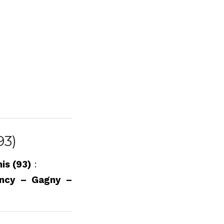
93)
is (93)
:
incy – Gagny –