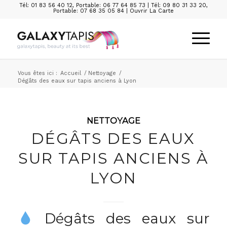
Tél: 01 83 56 40 12
,
Portable: 06 77 64 85 73
|
Tél: 09 80 31 33 20
,
Portable: 07 68 35 05 84
|
Ouvrir La Carte
Vous êtes ici :
Accueil
/
Nettoyage
/
Dégâts des eaux sur tapis anciens à Lyon
NETTOYAGE
DÉGÂTS DES EAUX
SUR TAPIS ANCIENS À
LYON
Dégâts des eaux sur