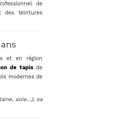
ofessionnel de
t des teintures
 ans
is et en région
ion de tapis
de
apis modernes de
aine, soie…), sa