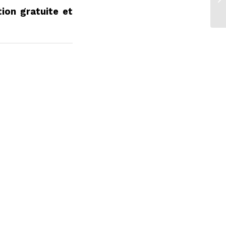
O
tion gratuite et