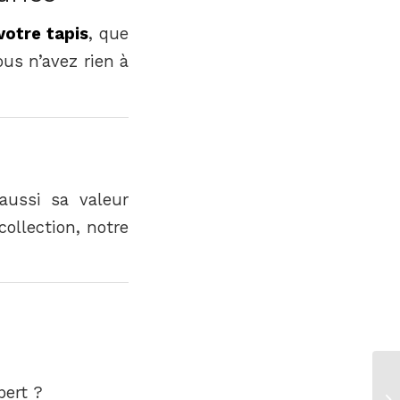
votre tapis
, que
ous n’avez rien à
aussi sa valeur
collection, notre
pert ?
Ne