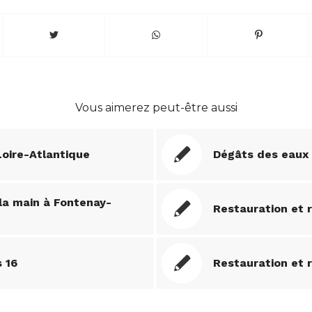
Vous aimerez peut-être aussi
Loire-Atlantique
Dégâts des eaux s
 la main à Fontenay-
Restauration et r
s 16
Restauration et 