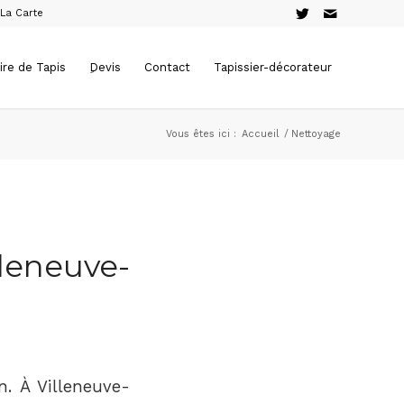
 La Carte
ire de Tapis
ِDevis
Contact
Tapissier-décorateur
Vous êtes ici :
Accueil
/
Nettoyage
lleneuve-
n. À Villeneuve-