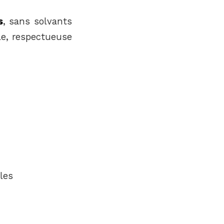
s
, sans solvants
le, respectueuse
les