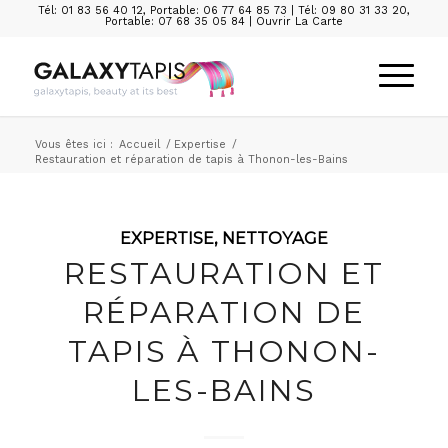
Tél: 01 83 56 40 12
,
Portable: 06 77 64 85 73
|
Tél: 09 80 31 33 20
,
Portable: 07 68 35 05 84
|
Ouvrir La Carte
Vous êtes ici :
Accueil
/
Expertise
/
Restauration et réparation de tapis à Thonon-les-Bains
EXPERTISE
,
NETTOYAGE
RESTAURATION ET
RÉPARATION DE
TAPIS À THONON-
LES-BAINS